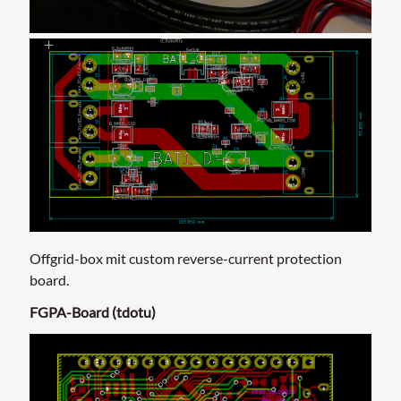
Offgrid-box mit custom reverse-current protection
board.
FGPA-Board (tdotu)