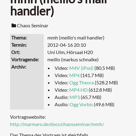
handler)
Chaos Seminar
Thema
mmh (meillo's mail handler)
Termin
2012-04-16 20:10
Ort
Uni Ulm, Hörsaal H20
Vortragende
meillo (markus schnalke)
Archiv
Video:
M4V (iPod)
(80.5 MB)
Video:
MP4
(141.7 MB)
Video:
Ogg Theora
(528.2 MB)
Video:
MP4 HD
(612.8 MB)
Audio:
MP3
(65.7 MB)
Audio:
Ogg Vorbis
(49.6 MB)
Vortragswebsite:
http://marmaro.de/docs/chaosseminar/mmh/
Das Thema des Vortrags ist gleichfalls