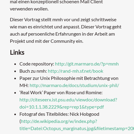
mal einen konzeptionell schoenen Mail Client
verwenden wollen.
Dieser Vortrag stellt mmh vor und zeigt schrittweise
wie man es einrichtet und anpasst. Dieser Vortrag geht
auch auf persoenliche Erfahrungen in der Arbeit am
Projekt und mit der Community ein.
Links
Code repository:
http://git.marmaro.de/?p=mmh
Buch zu nmh:
http://rand-mh.sf.net/book
Paper zur Unix Philosophie mit Betrachtung von
MH:
http://marmaro.de/docs/studium/unix-phil/
‘Real Work’ Paper von Rose und Romine:
http://citeseerx.ist.psu.edu/viewdoc/download?
doi=10.1.1.38.2229&rep=rep1&type=pdf
Fotograf des Titelbildes: Nick Hobgood
(
http://de.wikipedia.org/w/index.php?
title=Datei:Octopus_marginatus.jpg&filetimestamp=