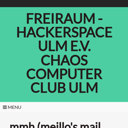
FREIRAUM -
HACKERSPACE
ULM E.V.
CHAOS
COMPUTER
CLUB ULM
MENU
mmh (meillo's mail