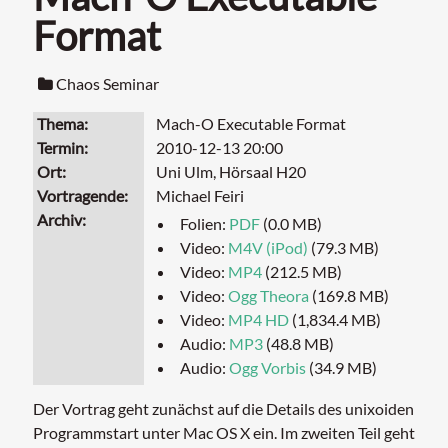
Format
Chaos Seminar
Thema
Mach-O Executable Format
Termin
2010-12-13 20:00
Ort
Uni Ulm, Hörsaal H20
Vortragende
Michael Feiri
Archiv
Folien:
PDF
(0.0 MB)
Video:
M4V (iPod)
(79.3 MB)
Video:
MP4
(212.5 MB)
Video:
Ogg Theora
(169.8 MB)
Video:
MP4 HD
(1,834.4 MB)
Audio:
MP3
(48.8 MB)
Audio:
Ogg Vorbis
(34.9 MB)
Der Vortrag geht zunächst auf die Details des unixoiden
Programmstart unter Mac OS X ein. Im zweiten Teil geht