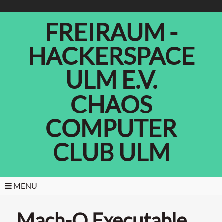
FREIRAUM -
HACKERSPACE
ULM E.V.
CHAOS
COMPUTER
CLUB ULM
MENU
Mach-O Executable