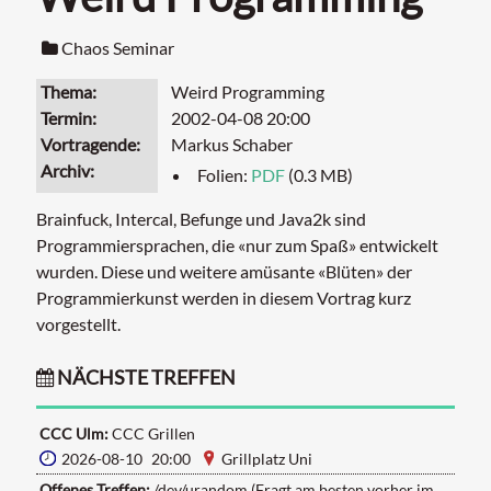
Chaos Seminar
Thema
Weird Programming
Termin
2002-04-08 20:00
Vortragende
Markus Schaber
Archiv
Folien:
PDF
(0.3 MB)
Brainfuck, Intercal, Befunge und Java2k sind
Programmiersprachen, die «nur zum Spaß» entwickelt
wurden. Diese und weitere amüsante «Blüten» der
Programmierkunst werden in diesem Vortrag kurz
vorgestellt.
NÄCHSTE TREFFEN
CCC Ulm:
CCC Grillen
2026-08-10 20:00
Grillplatz Uni
Offenes Treffen:
/dev/urandom (Fragt am besten vorher im